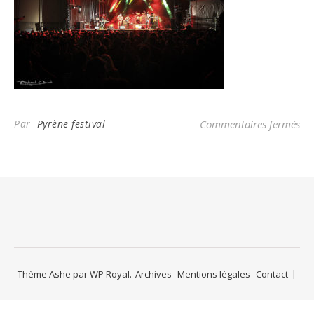
Par
Pyrène festival
Commentaires fermés
su
Thème Ashe par
WP Royal
.
Archives
Mentions légales
Contact