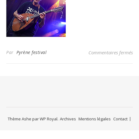
Par
Pyrène festival
Commentaires fermés
su
Thème Ashe par
WP Royal
.
Archives
Mentions légales
Contact