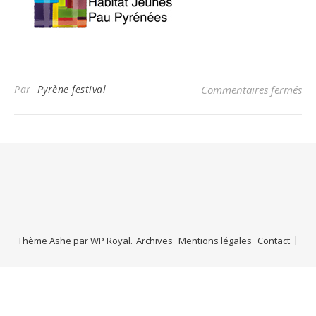
Par
Pyrène festival
Commentaires fermés
sur
Thème Ashe par
WP Royal
.
Archives
Mentions légales
Contact