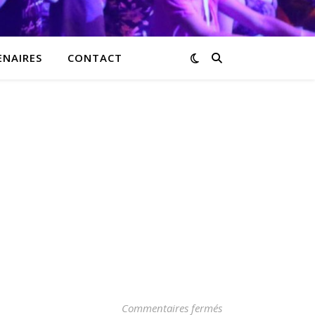
ENAIRES
CONTACT
Commentaires fermés
sur le-trottoir-d’en-