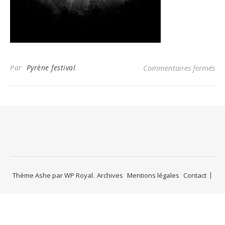
Par
Pyrène festival
Commentaires fermés
sur
Thème Ashe par
WP Royal
.
Archives
Mentions légales
Contact